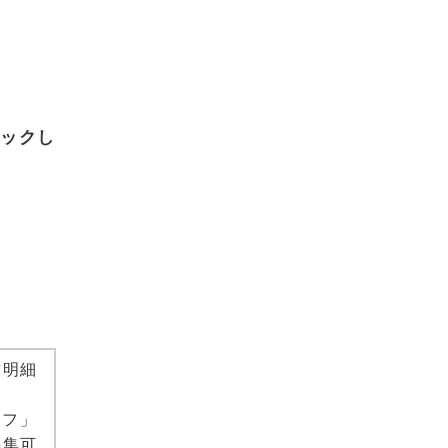
ックし
求明細
ッフ」
編集可