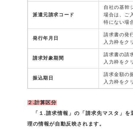
自社の基幹
派遣元請求コード
場合は、ご
特にない場
請求書の発
発行年月日
入力枠をク
請求書の請
請求対象期間
入力枠をク
請求金額の
振込期日
入力枠をク
２.計算区分
「１.請求情報」の「請求先マスタ」を
理の情報が自動反映されます。