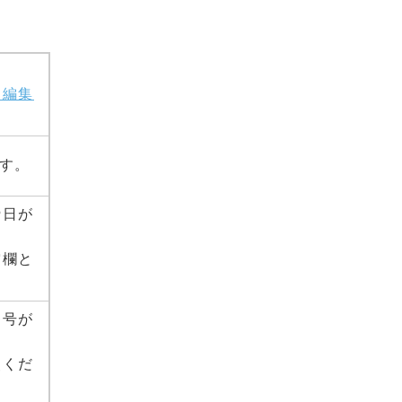
・編集
す。
締日が
空欄と
番号が
照くだ