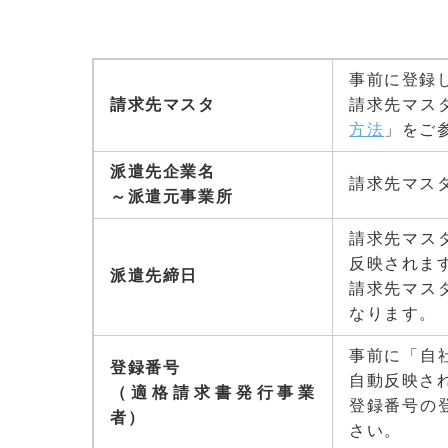
事前に登録
請求先マスタ
請求先マス
方法
」をご
派遣先企業名
請求先マス
～派遣元事業所
請求先マス
反映されま
派遣先締日
請求先マス
なります。
事前に「自
登録番号
自動反映さ
（適格請求書発行事業
登録番号の
者）
さい。