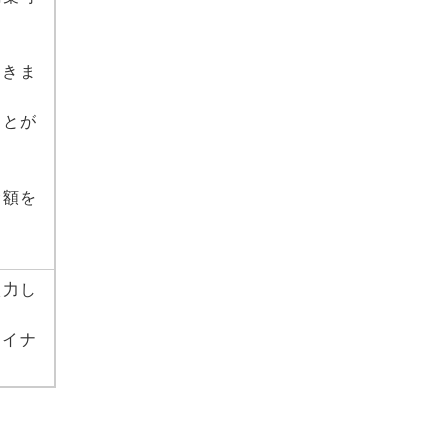
できま
ことが
金額を
入力し
マイナ